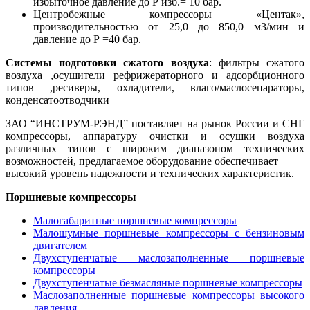
избыточное давление до Р изб.= 10 бар.
Центробежные компрессоры «Центак»,
производительностью от 25,0 до 850,0 м3/мин и
давление до Р =40 бар.
Системы подготовки сжатого воздуха
: фильтры сжатого
воздуха ,осушители рефрижераторного и адсорбционного
типов ,ресиверы, охладители, влаго/маслосепараторы,
конденсатоотводчики
ЗАО “ИНСТРУМ-РЭНД” поставляет на рынок России и СНГ
компрессоры, аппаратуру очистки и осушки воздуха
различных типов с широким диапазоном технических
возможностей, предлагаемое оборудование обеспечивает
высокий уровень надежности и технических характеристик.
Поршневые компрессоры
Малогабаритные поршневые компрессоры
Малошумные поршневые компрессоры с бензиновым
двигателем
Двухступенчатые маслозаполненные поршневые
компрессоры
Двухступенчатые безмасляные поршневые компрессоры
Маслозаполненные поршневые компрессоры высокого
давления