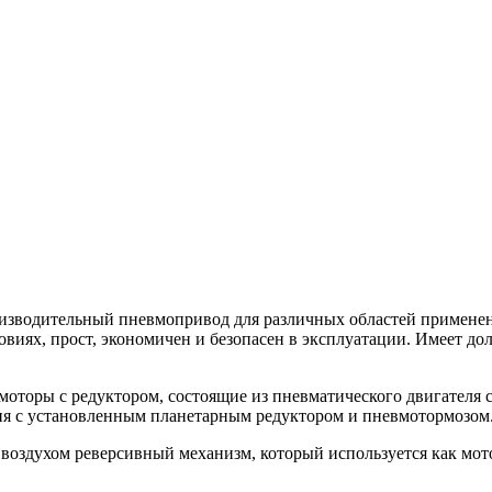
изводительный пневмопривод для различных областей применен
виях, прост, экономичен и безопасен в эксплуатации. Имеет до
торы с редуктором, состоящие из пневматического двигателя
ия с установленным планетарным редуктором и пневмотормозом
оздухом реверсивный механизм, который используется как мото