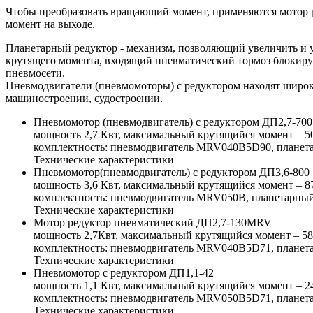
Чтобы преобразовать вращающий момент, применяются мотор 
момент на выходе.
Планетарный редуктор - механизм, позволяющий увеличить и 
крутящего момента, входящий пневматический тормоз блокиру
пневмосети.
Пневмодвигатели (пневмомоторы) с редуктором находят широк
машиностроении, судостроении.
Пневмомотор (пневмодвигатель) с редуктором ДП2,7-700
мощность 2,7 Квт, максимальный крутящийся момент – 5
комплектность: пневмодвигатель MRV040B5D90, планет
Технические характеристики
Пневмомотор(пневмодвигатель) с редуктором ДП3,6-800
мощность 3,6 Квт, максимальный крутящийся момент – 
комплектность: пневмодвигатель MRV050B, планетарный
Технические характеристики
Мотор редуктор пневматический ДП2,7-130MRV
мощность 2,7Квт, максимальный крутящийся момент – 5
комплектность: пневмодвигатель MRV040B5D71, планет
Технические характеристики
Пневмомотор с редуктором ДП1,1-42
мощность 1,1 Квт, максимальный крутящийся момент – 
комплектность: пневмодвигатель MRV050B5D71, планет
Технические характеристики