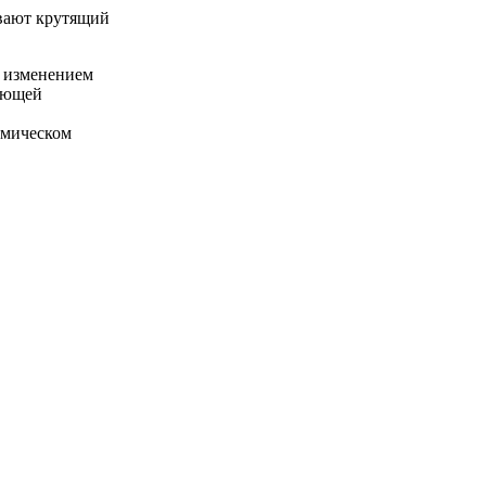
вают крутящий
м изменением
тающей
имическом