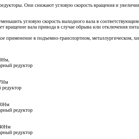
редукторы. Они снижают угловую скорость вращения и увеличи
уменьшить угловую скорость выходного вала в соответствующи
ет вращение вала привода в случае обрыва или отключения пи
ое применение в подъемно-транспортном, металлургическом, х
0Нм,
арный редуктор
87Нм
 редуктор
80Нм
арный редуктор
240Нм
арный редуктор