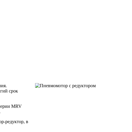
ия.
лгий срок
 серии MRV
.
р-редуктор, в